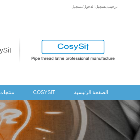
ترحيب,
تسجيل الدخول
/
تسجيل
CosySit أكثر من مجرد كر
الصفحة الرئيسية
COSYSIT
منتجات