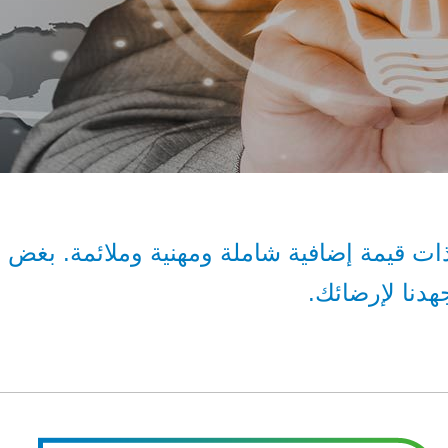
ت قيمة إضافية شاملة ومهنية وملائمة. بغض 
دنا لإرضائك.