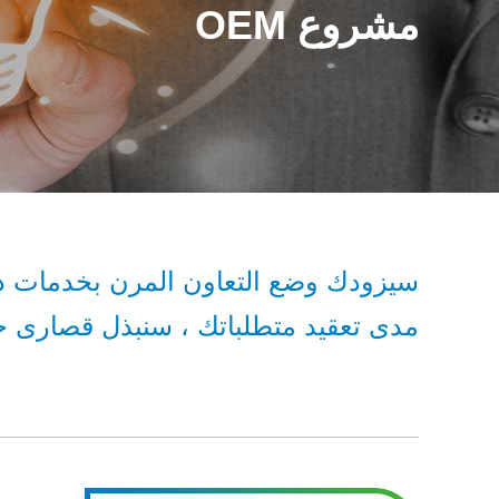
مشروع OEM
سيزودك وضع التعاون المرن بخدمات ذا
مدى تعقيد متطلباتك ، سنبذل قصارى جه