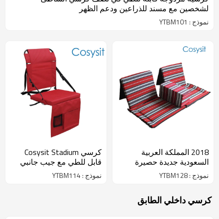
لشخصين مع مسند للذراعين ودعم الظهر
نموذج : YTBM101
2018 المملكة العربية
كرسي Cosysit Stadium
السعودية جديدة حصيرة
قابل للطي مع جيب جانبي
كرسي مع حقيبة تحمل
نموذج : YTBM128
نموذج : YTBM114
كرسي داخلي الطابق