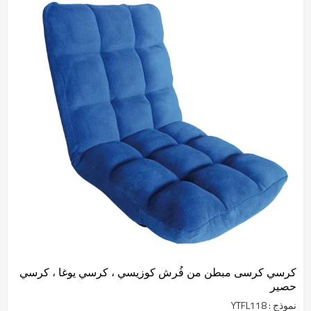
كرسي كرسى مبطن من فُرش كوزيسي ، كرسي يوغا ، كرسي
حصير
نموذج : YTFL118