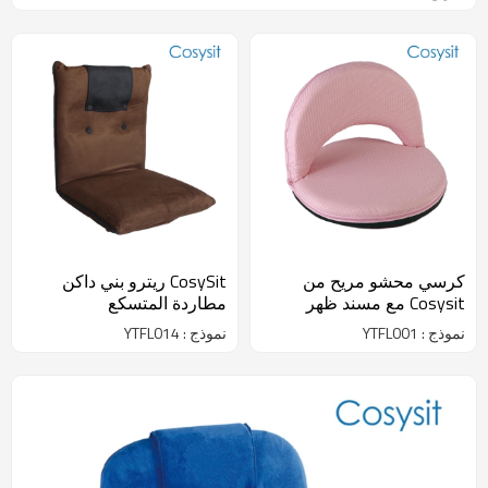
كرسي محشو مريح من
CosySit ريترو بني داكن
Cosysit مع مسند ظهر
مطاردة المتسكع
نموذج : YTFL001
نموذج : YTFL014