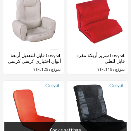
Cosysit سرير أريكة مفرد
Cosysit قابل للتعديل أربعة
قابل للطي
ألوان اختياري كرسي كرسي
أريكة مقعد الطابق
نموذج : YTFL115
نموذج : YTFL125
Cookie settings