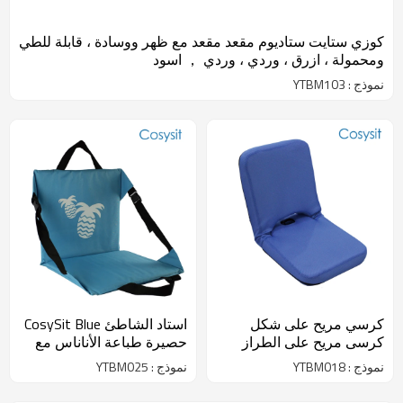
كوزي ستايت ستاديوم مقعد مقعد مع ظهر ووسادة ، قابلة للطي
ومحمولة ، ازرق ، وردي ، وردي ， اسود
نموذج : YTBM103
كرسي مريح على شكل
استاد الشاطئ CosySit Blue
كرسى مريح على الطراز
حصيرة طباعة الأناناس مع
الياباني مع مسند ظهر
الأشرطة إضافية
نموذج : YTBM018
نموذج : YTBM025
ومقبض