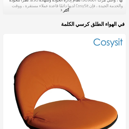
والخدمة الجيدة ، فإن CosySit لديها دائمًا قاعدة عملاء مستقرة ، ووقت
أكثر
التعاون الأطول يصل إلى 8 سنوات. في الوقت الحاضر ، أسواقنا الرئيسية
هي الولايات المتحدة ، اليابان ، كوريا الجنوبية ، أستراليا ، إلخ. بالإضافة إلى
ذلك ، بالنسبة لبعض مجموعات صغيرة من العملاء ، فإننا نقدم أيضًا موكلاً
في الهواء الطلق كرسي الكلمة
مرنًا لتلبية الاحتياجات الفردية للعملاء. هل سبق لك أن واجهت مثل هذه
المشاكل المزعجة؟ لا مكان للجلوس أو ليس لديك سوى مقعد صعب وهو
غير قابل للتعديل. مجرد صورة. أثناء مشاهدة اللعبة في الهواء الطلق ،
يمكنك الجلوس على كرسي ثابت أو الجلوس على أرضية صلبة. بالتأكيد ،
فإنه يجعل جسمك غير مريح إذا كنت تجلس لفترة طويلة وسيتم تخفيض
الحماس لمشاهدة اللعبة. الآن ، لا داعي للقلق حول هذا ، كما ولد CosySit.
هدفنا هو جعلك تجلس بشكل مريح قدر الإمكان أينما كنت وإثراء وقت
فراغك. هناك تاريخ حميم مع الطبيعة. يمكنك الاستلقاء على كرسي
الاستلقاء في الهواء الطلق ، وتنفس الهواء الهش ، ورائحة رائحة الزهور ،
والمس تيار بارد وسماع الطيور الغناء. أصبح المشهد في الملعب. أثناء
مشاهدة اللعبة على مدرجات الملعب ، يمكنك أن تأخذ مقعدًا أرضيًا ملونًا
في الملعب. فهي لا تجعلك تجلس بشكل مريح ومشترك في اللعبة
فحسب ، بل ستجذب لونها الجذاب انتباه الجمهور وتسمح لك بالتركيز. يا له
من شيء مثير! زيادة المودة من الأسرة والصداقة. يجلس في كرسي
كرسي مع أصدقائك أو عائلتك ، والاستمتاع بكوب من الشاي والتحدث عن
أشياء مثيرة للاهتمام التي حدثت في الآونة الأخيرة ربما شيء رائع.
الانفعالات تشبه الزهرة ، ما ستدفعه سيحدد ما ستكسبه.