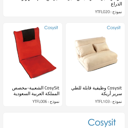
الذراع
نموذج : YTFL020
Cosysit وظيفية قابلة للطي
CosySit الشعبية-مخصص
سرير أريكة
المملكة العربية السعودية
النسيج مقعد اليوغا الكلمة
نموذج : YTFL103
نموذج : YTFL006