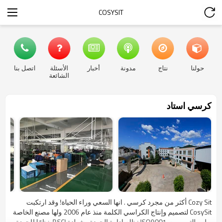
COSYSIT
حولنا
نتاج
مدونة
أخبار
الأسئلة
اتصل بنا
الشائعة
كرسي استاد
Cozy Sit أكثر من مجرد كرسي . انها السعي وراء الحياة! وقد ارتكبت
CosySit لتصميم وإنتاج الكراسي الكلمة منذ عام 2006 ولها مصنع الخاصة
بها ، والتي مرت ISO9001 نظام إدارة الجودة وشهادة BSCI. نظرًا للجودة