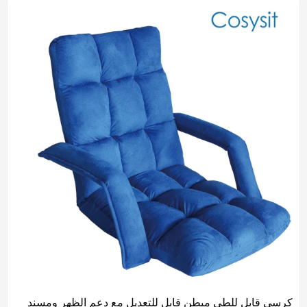
كرسي قابل للطي مبطن قابل للتعديل مع دعم الظهر ومسند