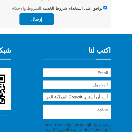
توافق على استخدام شروط الخدمة,
الشروط والاحكام
إرسال
اكتب لنا
شبكة
يدعم فقط .rar / .zip / .jpg / .png / .gif
/ .doc / .xls / .pdf ، بحد أقصى 20 ميجا