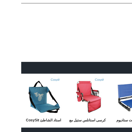
ت ستاديوم
كرسى استانلس ستيل مع
استاد الشاطئ CosySit
د مع ظهر
مسند للذراعين ، أسود
Blue حصيرة طباعة