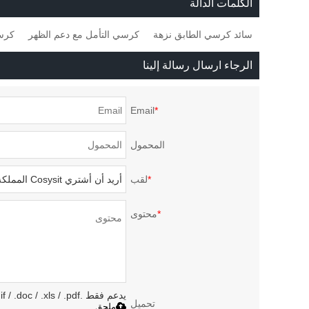
الكلمات الدالة
للخ
سائد كرسي الطابق نزهة
كرسي التأمل مع دعم الظهر
كرسي
الرجاء ارسال رسالة إلينا
Email
*
المحمول
*
لقب
*
محتوى
يدعم فقط .rar / .zip / .jpg / .png / .gif / .doc / .xls / .pdf ، بحد أقصى 20 ميجا
تحميل
ملحق