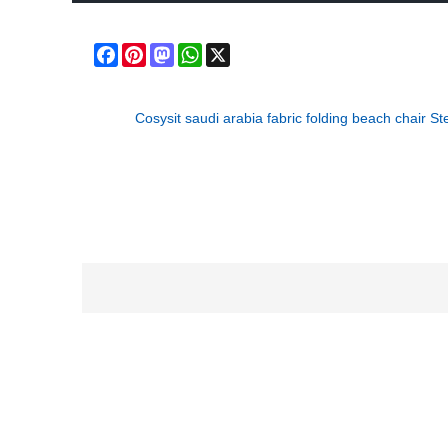
Facebook
Pinterest
Mastodon
WhatsApp
X
Cosysit saudi arabia fabric folding beach chair St