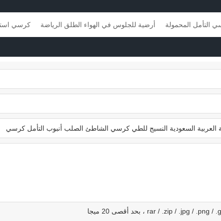
لف
أو المقاعد
الشاطئ حصيرة مع
ووسادة ، ق
 التأمل المحمولة
أرضية للجلوس في الهواء الطلق الرياضة
كرسي استا
الأشرطة إضافية
ومحمولة ، از
وردي ，