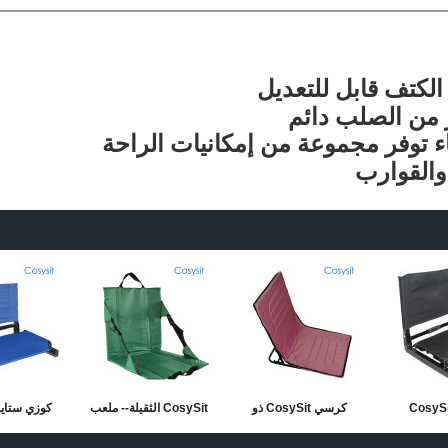
اء توفر مجموعة من إمكانيات الراحة
سي CosySit
كرسي CosySit ذو
CosySit الثقيلة-- ملعب
كوزي ستاي
Recli مع كرسي مائل
الكرسي المدفئة للمقاعد
كرسي مقعد وسادة
مقعد مقع