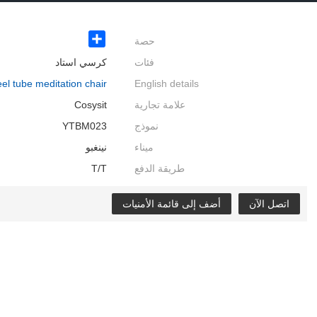
حصة
Share
فئات
كرسي استاد
eel tube meditation chair
English details
علامة تجارية
Cosysit
نموذج
YTBM023
ميناء
نينغبو
طريقة الدفع
T/T
اتصل الآن
أضف إلى قائمة الأمنيات