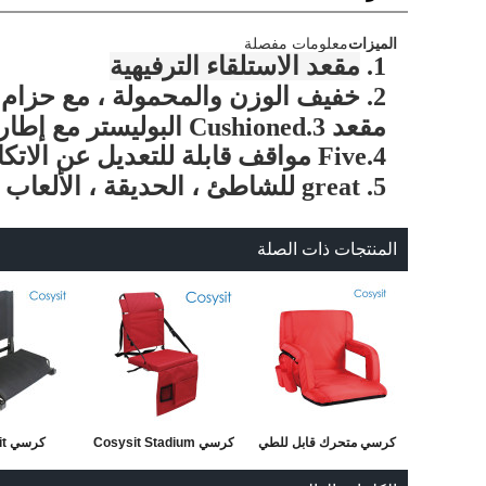
الميزات
معلومات مفصلة
1.
مقعد الاستلقاء الترفيهية
2. خفيف الوزن والمحمولة ، مع حزام الكتف قابل للتعديل
مقعد 3.Cushioned البوليستر مع إطار من الصلب دائم
4.Five
مواقف قابلة للتعديل عن الاتك
5. great للشاطئ ، الحديقة ، الألعاب والقوارب
المنتجات ذات الصلة
كرسي متحرك قابل للطي
كرسي Cosysit Stadium
كر
مع مسند للذراع
قابل للطي مع جيب جانبي
ning