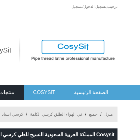
ترحيب,
تسجيل الدخول
/
تسجيل
CosySit أكثر من مجرد كر
الصفحة الرئيسية
COSYSIT
منتجات
/
/
/
/
منزل
جميع
في الهواء الطلق كرسي الكلمة
كرسي استاد
Cosysit المملكة العربية السعودية النسيج للطي كرسي الشاطئ الصلب أنبوب التأمل كرسي