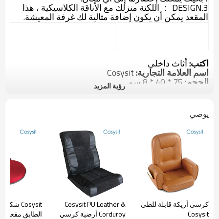
3.DESIGN ：
اللكنة منزلك مع الأناقة الكلاسيكية ، هذا
المقعد يمكن أن يكون إضافة مثالية لك غرفة المعيشة.
اكتب:
أثاث
داخلي
اسم العلامة التجارية:
Cosysit
الحجم:
75 * 40
* 8
سم
رؤية المزيد
المادة:
أنبوب الصلب قوي ط
nstructor (19 ملم)
بو الجلود +210 د البوليستر الأسود
16
رغوة الكثافة في الداخل
يوصي
استخدام ل:
غرفة نوم ، غرفة المعيشة
تفاصيل التغليف:
1 pc / كيس بولي ، ثم 6 قطع في 5 طبقة
الكرتون البني للتصدير
اختيار لون / شعار الطباعة:
المتاحة
كرسي أريكة قابلة للطي
Cosysit PU Leather &
Cosysit شك
Cosysit
Corduroy أرضية كرسي
الطابق مقعد ك