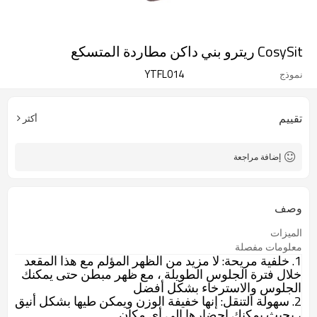
CosySit ريترو بني داكن مطاردة المتسكع
YTFL014
نموذج
تقييم
أكثر
إضافة مراجعة
وصف
الميزات
معلومات مفصلة
1. خلفية مريحة:
لا مزيد من الظهر المؤلم مع هذا المقعد
خلال فترة الجلوس الطويلة ، مع ظهر مبطن حتى يمكنك
الجلوس
والاسترخاء
بشكل أفضل
2. سهولة التنقل:
إنها خفيفة الوزن ويمكن طيها بشكل أنيق
، بحيث يمكنك إحضارها إلى أي مكان.