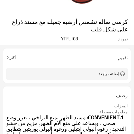
كرسى صالة تشمس أرضية جميلة مع مسند ذراع
على شكل قلب
YTFL108
نموذج
تقييم
أكثر
إضافة مراجعة
وصف
الميزات
معلومات مفصلة
1.CONVENIENT:
مسند الظهر يمنع التراخي ، يعزز وضع
صحي ، ويساعد على منع آلام الظهر. مزيج من حشو
التنجيد ، رغوة البولي ايثيلين ورغوة البولي يوريثين يتطابق