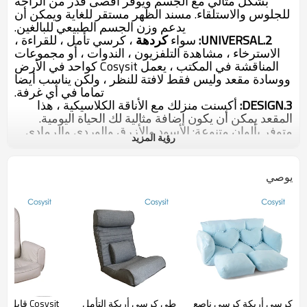
بشكل مثالي مع الجسم ويوفر أقصى قدر من الراحة
للجلوس والاستلقاء. مسند الظهر مستقر للغاية ويمكن أن
يدعم وزن الجسم الطبيعي للبالغين.
2.UNIVERSAL:
سواء
كردهة
، كرسي تأمل ، للقراءة ،
الاسترخاء ، مشاهدة التلفزيون ، الندوات ، أو مجموعات
المناقشة في المكتب ، يعمل Cosysit كواحد في الأرض
ووسادة مقعد وليس فقط لافتة للنظر ، ولكن يناسب أيضا
تماما في أي غرفة.
3.DESIGN:
أكسنت منزلك مع الأناقة الكلاسيكية ، هذا
المقعد يمكن أن يكون
إضافة
مثالية
لك الحياة اليومية.
متوفر بألوان متنوعة: الأسود والأزرق والوردي والرمادي
رؤية المزيد
والبني.
اكتب:
أثاث غرفة المعيشة
اسم العلامة التجارية:
Cosysit
يوصي
الحجم:
168 * 110 * 10
سم
المادة:
مدرب أنبوب الصلب قوي
（
19 * 1.0 مم
）
جلد PU + 210 بوليستر أسود
16 رغوة الكثافة + رغوة rebonded
استخدام ل:
غرفة المعيشة
تفاصيل التغليف:
1 جهاز كمبيوتر / كيس بولي ، ثم 1 جهاز
كمبيوتر شخصى في 5 طبقة كرتون التصدير البني
اختيار لون / شعار الطباعة:
المتاحة
كرسي أريكة كرسى ناصع
طي كرسي أريكة التأمل
Cosysit قاب