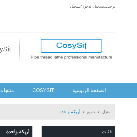
ترحيب,
تسجيل الدخول
/
تسجيل
CosySit أكثر من مجرد كر
الصفحة الرئيسية
COSYSIT
منتجات
/
/
أريكة واحدة
منزل
جميع
فئات
أريكة واحدة