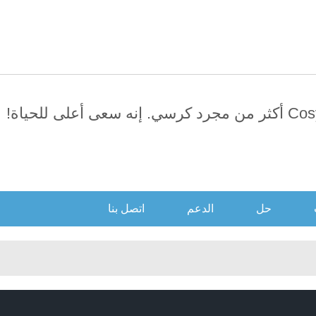
العربية
日本語
English
усский
Português
سي. إنه سعى أعلى للحياة!
حل
الدعم
اتصل بنا