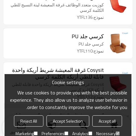
كوزيت متعدد الوظائف غرفة المعيشة لينة النسيج للطي
الكلمة كرسي
نموذج:YTFL136
كرسي جلد PU
كرسي جلد PU
نموذج:YTFL110
Cosysit غرفة المعيشة شريط أريكة واحدة
قابلة للطي أريكة الكلمة كرسي
Cookie settings
Cosysit غرفة المعيشة شريط أريكة واحدة قابلة للطي
أريكة الكلمة كرسي
We use cookies to provide you with the best possible
نموذج:YTFL112
experience. They also allow us to analyze user behavior in
order to constantly improve the website for you.
كرسي CosySit Reclining مع كرسي مائل
Reject All
Accept Selection
Accept all
للخلف
كرسي مستلق مع كرسي مائل للخلف
منزل
بحث
فئة
ارسال التحقيق
Marketing
Preferences
Analytics
Necessary