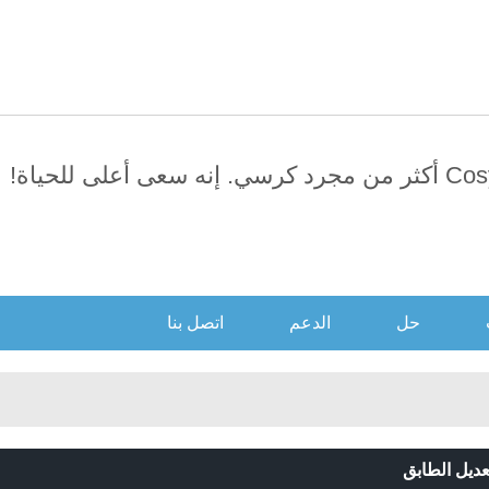
العربية
日本語
English
усский
Português
سي. إنه سعى أعلى للحياة!
حل
الدعم
اتصل بنا
ديل الطابق