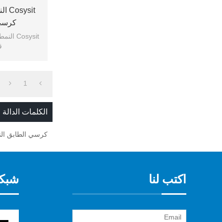
ysit
كرسي
Cosysit
ق
1
الكلمات الدالة
كرسي الطابق النم
اكتب لنا
شبكة