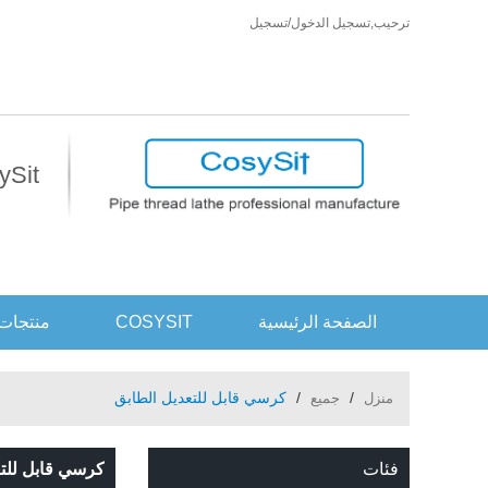
ترحيب,
تسجيل الدخول
/
تسجيل
CosySit أكثر من مجرد كر
الصفحة الرئيسية
COSYSIT
منتجات
/
/
كرسي قابل للتعديل الطابق
منزل
جميع
فئات
كرسي قابل للتع