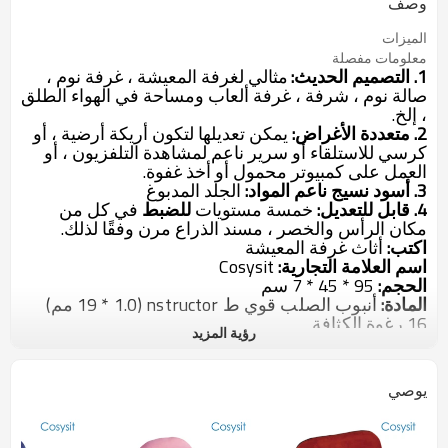
وصف
الميزات
معلومات مفصلة
1.
التصميم الحديث:
مثالي لغرفة المعيشة ، غرفة نوم ،
صالة نوم ، شرفة ، غرفة ألعاب ومساحة في الهواء الطلق
، إلخ.
2.
متعددة الأغراض:
يمكن تعديلها لتكون أريكة أرضية ، أو
كرسي للاستلقاء أو سرير ناعم لمشاهدة التلفزيون ، أو
العمل على كمبيوتر محمول أو أخذ غفوة.
3.
أسود نسيج ناعم المواد:
الجلد المدبوغ
4. قابل للتعديل:
خمسة مستويات
للضبط
في كل من
مكان الرأس والخصر ، مسند الذراع مرن وفقًا لذلك.
اكتب:
أثاث غرفة المعيشة
اسم العلامة التجارية:
Cosysit
الحجم:
95 * 45 * 7 سم
المادة:
أنبوب الصلب قوي ط
nstructor (19 * 1.0 مم)
16
رغوة الكثافة
رؤية المزيد
الصورة
uede
استخدام ل:
غرفة المعيشة
تفاصيل التغليف:
1 جهاز كمبيوتر / كيس بولي ، ثم 6 قطع
يوصي
في الكرتون تصدير براون طبقة 5
اختيار لون / شعار الطباعة:
المتاحة