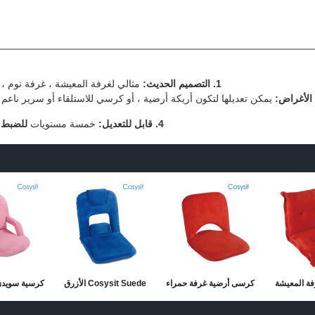
1.
التصميم الحديث:
مثالي لغرفة المعيشة ، غرفة نوم ، 
الأغراض:
يمكن تعديلها لتكون أريكة أرضية ، أو كرسي للاستلقاء أو سرير ناعم 
4. قابل للتعديل:
خمسة مستويات
للضبط
Co غرفة المعيشة
كرسى أرضية غرفة حمراء
Cosysit Suede الأزرق
كرسية سويدي
الطابق أريكة
كوزيت ، قماش السعودية
كرسي قابل للطي
كرسي مستل