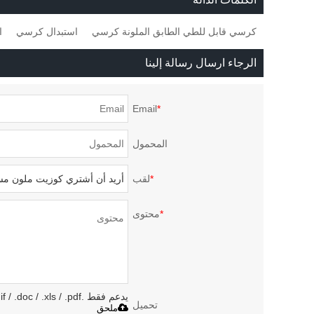
كرسي مع دعم
كرسي قابل للطي الطابق الملونة كرسي
استبدال كرسي
ا
الدي
الرجاء ارسال رسالة إلينا
Email
*
المحمول
*
لقب
*
محتوى
يدعم فقط .rar / .zip / .jpg / .png / .gif / .doc / .xls / .pdf ، بحد أقصى 20 ميجا
تحميل
ملحق