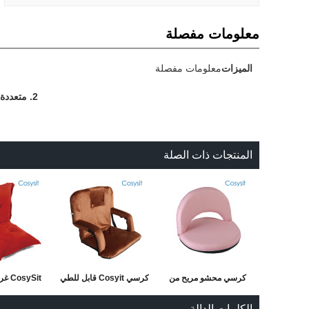
معلومات مفصلة
الميزات
معلومات مفصلة
2.
متعددة 
المنتجات ذات الصلة
كرسي محشو مريح من
كرسي Cosyit قابل للطي
sySit
Cosysit مع مسند ظهر
مع مسند للذراعين
الترفيه للطي 
الكلمات الدالة