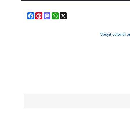
Facebook
Pinterest
Mastodon
WhatsApp
X
Cosyit colorful a