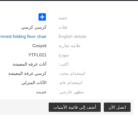
حصة
Share
فئات
كرسي كرسي
rmrest folding floor chair
English details
علامة تجارية
Cosysit
نموذج
YTFL021
اكتب:
أثاث غرفة المعيشة
استخدام محدد:
كرسي غرفة المعيشة
استخدام عام:
الأثاث المنزلي
مظهر خارجي:
حديث
اتصل الآن
أضف إلى قائمة الأمنيات