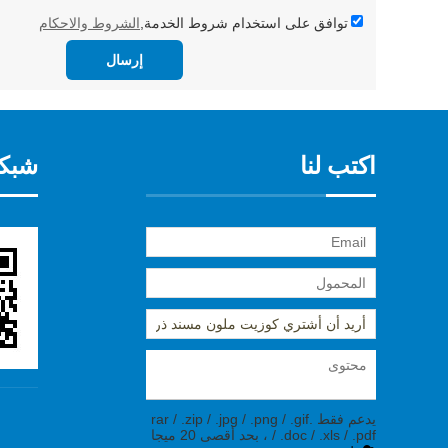
توافق على استخدام شروط الخدمة,
الشروط والاحكام
إرسال
اكتب لنا
شبكة
يدعم فقط .rar / .zip / .jpg / .png / .gif
/ .doc / .xls / .pdf ، بحد أقصى 20 ميجا