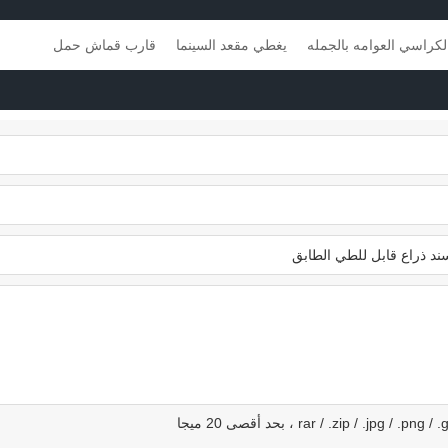
 الظهر وزر
للذر
لكراسي العوامه بالجمله
يغطي مقعد السينما
قارب قماش حمل
كور